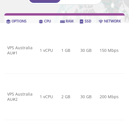
OPTIONS
CPU
RAM
SSD
NETWORK
VPS Australia
1 vCPU
1 GB
30 GB
150 Mbps
AU#1
VPS Australia
1 vCPU
2 GB
30 GB
200 Mbps
AU#2