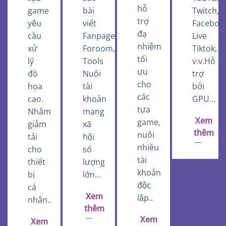
hỗ
game
bài
Twitch,
trợ
yêu
viết
Faceboo
đạ
cầu
Fanpage,
Live
nhiệm
xử
Foroom,
Tiktok,
tối
lý
Tools
v.v.Hỗ
ưu
đồ
Nuôi
trợ
cho
họa
tài
bởi
các
cao.
khoản
GPU…
tựa
Nhằm
mạng
Xem
game,
giảm
xã
thêm
nuôi
tải
hội
nhiều
cho
số
tài
thiết
lượng
khoản
bị
lớn…
độc
cá
Xem
lập..
nhân..
thêm
Xem
Xem