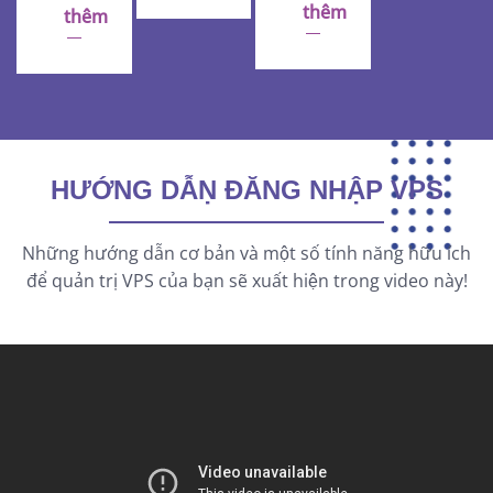
thêm
thêm
HƯỚNG DẪṆ ĐĂNG NHẬP VPS
Những hướng dẫn cơ bản và một số tính năng hữu ích
để quản trị VPS của bạn sẽ xuất hiện trong video này!