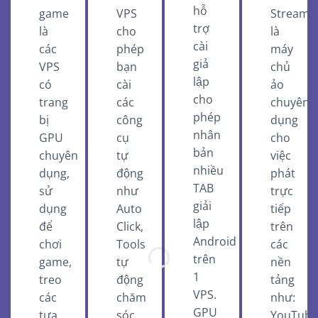
hỗ
game
VPS
Stream
trợ
là
cho
là
cài
các
phép
máy
giả
VPS
bạn
chủ
lập
có
cài
ảo
cho
trang
các
chuyên
phép
bị
công
dụng
nhân
GPU
cụ
cho
bản
chuyên
tự
việc
nhiều
dụng,
động
phát
TAB
sử
như
trực
giải
dụng
Auto
tiếp
lập
để
Click,
trên
Android
chơi
Tools
các
trên
game,
tự
nền
1
treo
động
tảng
VPS.
các
chăm
như:
GPU
tựa
sóc
YouTube