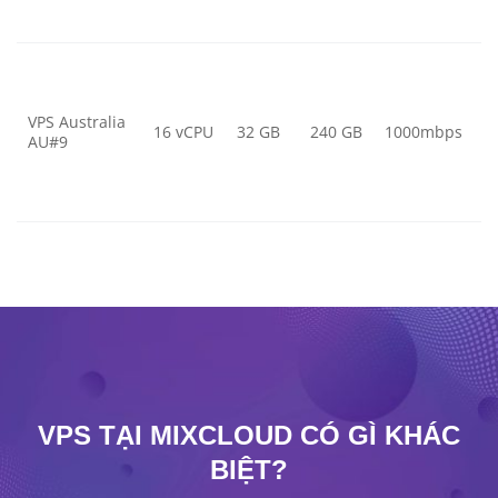
VPS Australia
16 vCPU
32 GB
240 GB
1000mbps
AU#9
VPS TẠI MIXCLOUD CÓ GÌ KHÁC
BIỆT?