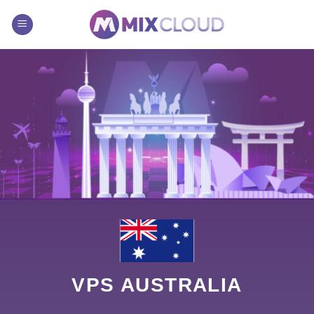
Chuyển
đến
nội
dung
VPS
AUSTRALIA