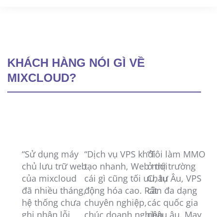
KHÁCH HÀNG NÓI GÌ VỀ
MIXCLOUD?
“Sử dụng máy
“Dịch vụ VPS khởi
“Tôi làm MMO
“
chủ lưu trữ web
tạo nhanh, Web mới
ở thị trường
t
của mixcloud
cái gì cũng tối ưu, tự
Châu Âu, VPS
co
đã nhiều tháng,
động hóa cao. Rất
cần đa dạng
ca
hệ thống chưa
chuyên nghiệp,
các quốc gia
ha
ghi nhận lỗi
chúc doanh nghiệp
châu âu. May
c