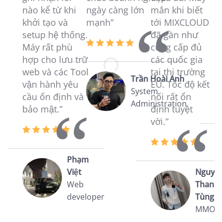
nào kể từ khi
ngày càng lớn
mắn khi biết
ma
khởi tạo và
mạnh”
tới MIXCLOUD
vư
setup hệ thống.
đã gần như
vư
Máy rất phù
cung cấp đủ
a
hợp cho lưu trữ
các quốc gia
c
web và các Tool
tại thị trường
c
Trần Hoài Anh
vận hành yêu
EU. Tốc độ kết
ki
System
cầu ổn định và
nối rất ổn
Administration
bảo mật.”
định tuyệt
vời.”
Phạm
Việt
Nguyễ
Web
Thanh
developer
Tùng
MMOe