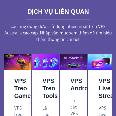
DỊCH VỤ LIÊN QUAN
Các ứng dụng được sử dụng nhiều nhất trên VPS
Australia cao cấp. Nhấp vào mục xem thêm để tìm hiểu
thêm thông tin chi tiết
VPS
VPS
VPS
VPS
Treo
Treo
Android
Live
Game
Tools
Strea
Là
các
VPS
Là
VPS
VPS
treo
các
Live