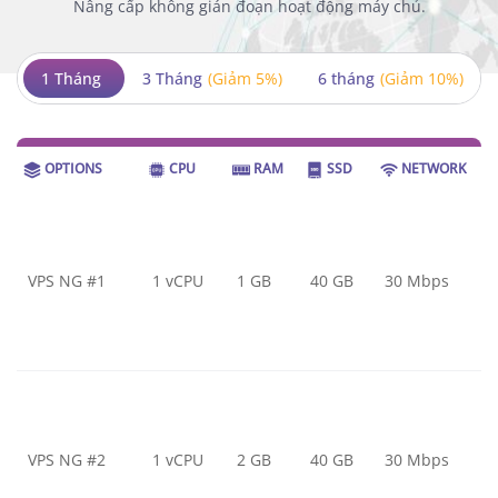
Nâng cấp không gián đoạn hoạt động máy chủ.
1 Tháng
3 Tháng
(Giảm 5%)
6 tháng
(Giảm 10%)
OPTIONS
CPU
RAM
SSD
NETWORK
VPS NG #1
1 vCPU
1 GB
40 GB
30 Mbps
VPS NG #2
1 vCPU
2 GB
40 GB
30 Mbps