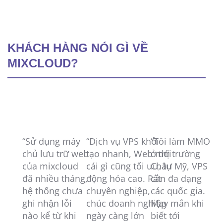
KHÁCH HÀNG NÓI GÌ VỀ
MIXCLOUD?
“Sử dụng máy
“Dịch vụ VPS khởi
“Tôi làm MMO
“
chủ lưu trữ web
tạo nhanh, Web mới
ở thị trường
t
của mixcloud
cái gì cũng tối ưu, tự
Châu Mỹ, VPS
co
đã nhiều tháng,
động hóa cao. Rất
cần đa dạng
ca
hệ thống chưa
chuyên nghiệp,
các quốc gia.
ha
ghi nhận lỗi
chúc doanh nghiệp
May mắn khi
c
nào kể từ khi
ngày càng lớn
biết tới
ma