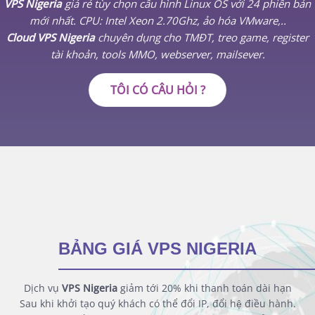
VPS Nigeria
giá rẻ tùy chọn cấu hình Linux OS với 24 phiên bản
mới nhất. CPU: Intel Xeon 2.70Ghz, ảo hóa VMware,..
Cloud VPS Nigeria
chuyên dụng cho TMĐT, treo game, register
tài khoản, tools MMO, webserver, mailsever.
TÔI CÓ CÂU HỎI ?
BẢNG GIÁ VPS NIGERIA
Dịch vụ
VPS Nigeria
giảm tới 20% khi thanh toán dài hạn
Sau khi khởi tạo quý khách có thể đổi IP, đổi hệ điều hành.