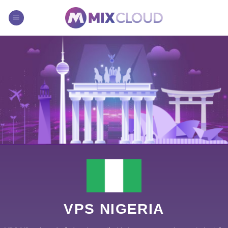
Chuyển
đến
nội
dung
VPS NIGERIA