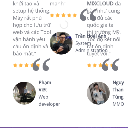
khởi tạo và
mạnh”
MIXCLOUD
đã
vư
setup hệ thống.
gần như cung
vư
Máy rất phù
cấp đủ các
a
hợp cho lưu trữ
quốc gia tại
c
web và các Tool
thị trường Mỹ.
c
Trần Hoài Anh
vận hành yêu
Tốc độ kết nối
ki
System
cầu ổn định và
rất ổn định
Administration
bảo mật.”
tuyệt vời.”
Phạm
Nguyễ
Việt
Thanh
Web
Tùng
developer
MMOe