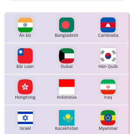
Ấn Độ
Bangladesh
Cambodia
Đài Loan
Dubai
Hàn Quốc
HongKong
Indonesia
Iraq
Israel
Kazakhstan
Myanmar