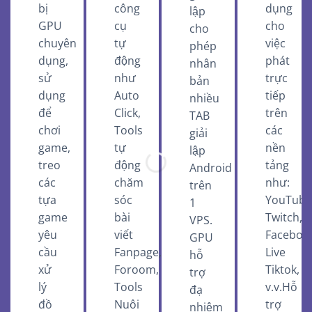
bị
công
dụng
lập
GPU
cụ
cho
cho
chuyên
tự
việc
phép
dụng,
động
phát
nhân
sử
như
trực
bản
dụng
Auto
tiếp
nhiều
để
Click,
trên
TAB
chơi
Tools
các
giải
game,
tự
nền
lập
treo
động
tảng
Android
các
chăm
như:
trên
tựa
sóc
YouTube
1
game
bài
Twitch,
VPS.
yêu
viết
Faceboo
GPU
cầu
Fanpage,
Live
hỗ
xử
Foroom,
Tiktok,
trợ
lý
Tools
v.v.Hỗ
đạ
đồ
Nuôi
trợ
nhiệm